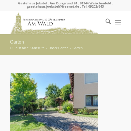
Gästehaus Jöbstel . Am Dürrgrund 24 . 91344 Waischenfeld .
gaestehaus.joebstel@freenet.de . Tel. 09202/643
Garten
Du bist hier:
Startseite
/
Unser Garten
/
Garten