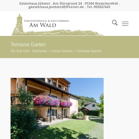
Gästehaus Jöbstel . Am Dürrgrund 24 . 91344 Waischenfeld .
gaestehaus.joebstel@freenet.de . Tel. 09202/643
Terrasse Garten
Du bist hier:
Startseite
/
Unser Garten
/
Terrasse Garten