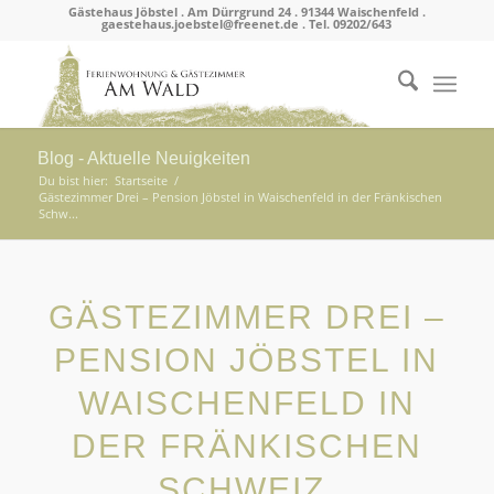
Gästehaus Jöbstel . Am Dürrgrund 24 . 91344 Waischenfeld .
gaestehaus.joebstel@freenet.de . Tel. 09202/643
Blog - Aktuelle Neuigkeiten
Du bist hier:
Startseite
/
Gästezimmer Drei – Pension Jöbstel in Waischenfeld in der Fränkischen
Schw...
GÄSTEZIMMER DREI –
PENSION JÖBSTEL IN
WAISCHENFELD IN
DER FRÄNKISCHEN
SCHWEIZ.