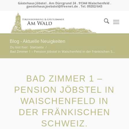
Gästehaus Jöbstel . Am Dürrgrund 24 . 91344 Waischenfeld .
gaestehaus.joebstel@freenet.de . Tel. 09202/643
Blog - Aktuelle Neuigkeiten
Du bist hier:
Startseite
/
Bad Zimmer 1 – Pension Jöbstel in Waischenfeld in der Fränkischen S...
BAD ZIMMER 1 –
PENSION JÖBSTEL IN
WAISCHENFELD IN
DER FRÄNKISCHEN
SCHWEIZ.